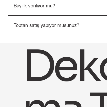
Bayilik veriliyor mu?
Proje ve bölge uygunluğuna göre bayilik başvuruları değ
Toptan satış yapıyor musunuz?
Evet. Proje, bayi ve toptan satış talepleri kabul edilmekt
Deko