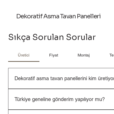
Dekoratif Asma Tavan Panelleri
Sıkça Sorulan Sorular
Üretici
Fiyat
Montaj
Te
Dekoratif asma tavan panellerini kim üretiyo
Dekoratif Asma Tavan Panelleri, Ankara Saray'da üretim
Türkiye geneline gönderim yapılıyor mu?
Evet. Türkiye'nin tüm illerine sevkiyat yapılmaktadır.