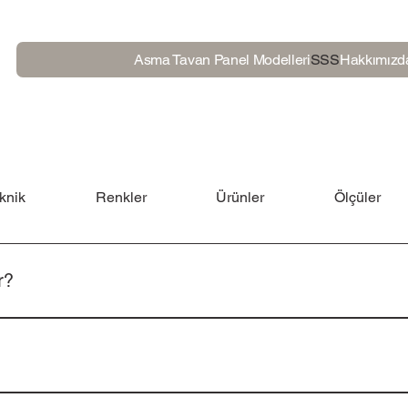
Asma Tavan Panel Modelleri
SSS
Hakkımızd
knik
Renkler
Ürünler
Ölçüler
r?
 yapan Arçimed tarafından üretilmektedir.