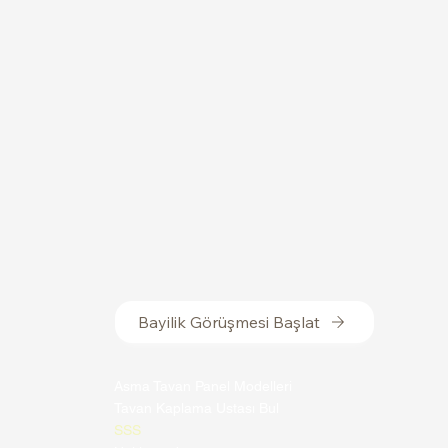
Bayilik Görüşmesi Başlat
Asma Tavan Panel Modelleri
Tavan Kaplama Ustası Bul
SSS