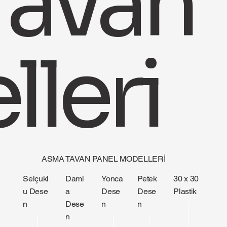
Tavan
lleri
ASMA TAVAN PANEL MODELLERI
Selçukl
Daml
Yonca
Petek
30 x 30
u Dese
a
Dese
Dese
Plastik
n
Dese
n
n
n