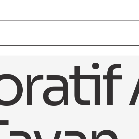
erlendirilmektedir.
edir.
ratif